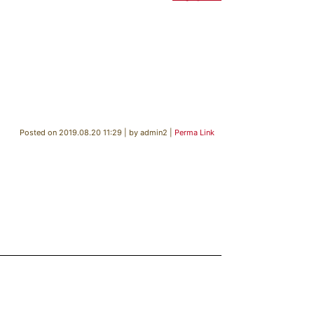
Posted on
2019.08.20 11:29
|
by
admin2
|
Perma Link