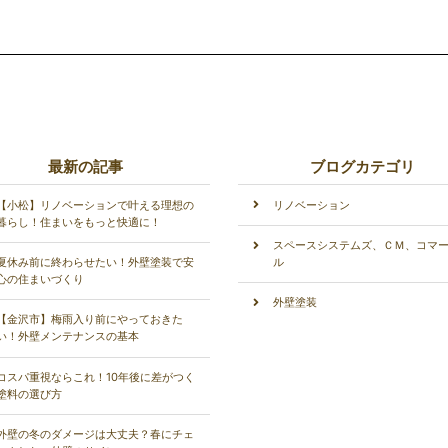
最新の記事
ブログカテゴリ
【小松】リノベーションで叶える理想の
リノベーション
暮らし！住まいをもっと快適に！
スペースシステムズ、ＣＭ、コマ
夏休み前に終わらせたい！外壁塗装で安
ル
心の住まいづくり
外壁塗装
【金沢市】梅雨入り前にやっておきた
い！外壁メンテナンスの基本
コスパ重視ならこれ！10年後に差がつく
塗料の選び方
外壁の冬のダメージは大丈夫？春にチェ